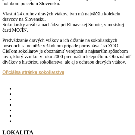
holubom po celom Slovensku.
Vlastní 24 druhov dravých vtákov, tým má najväčšiu kolekciu
dravcov na Slovensku.
Sokoliarsky areál sa nachádza pri Rimavskej Sobote, v mestskej
časti MOJÍN.
Predvádzanie dravých vtákov a ich držanie na sokoliarskych
posedoch sa nemôže v žiadnom prípade porovnávať so ZOO.
Cieľom sokoliarov je oboznámiť verejnosť s najstarším spôsobom
lovu, ktorý vznikol v roku 2000 pred našim letepočtom. Oboznámiť
divákov s históriou sokoliarstva, ale aj s ochraou dravých vtákov.
Oficiálna stránka sokoliarstva
LOKALITA