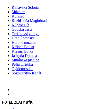
Rimavská Sobota
Múzeum
Kurinec
Rozhľadňa Maginhrad
Kúpele Číž
Gotická cesta
Teriakovský mlyn
Hrad Šomoška
Hradné múzeum
Kaštieľ Betliar
Krásna Hôrka
Jaskyňa Domica
Muránska planina
Pešia turistika
Cykloturistika
Sokoliarstvo Kanát
HOTEL ZLATÝ BÝK