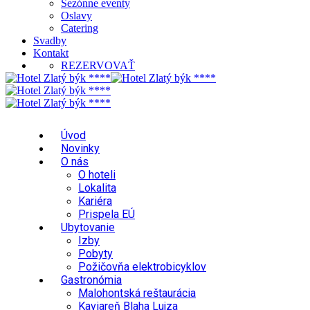
Sezónne eventy
Oslavy
Catering
Svadby
Kontakt
REZERVOVAŤ
Úvod
Novinky
O nás
O hoteli
Lokalita
Kariéra
Prispela EÚ
Ubytovanie
Izby
Pobyty
Požičovňa elektrobicyklov
Gastronómia
Malohontská reštaurácia
Kaviareň Blaha Lujza