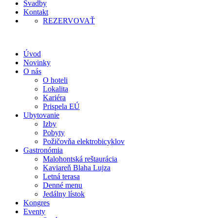
Svadby
Kontakt
REZERVOVAŤ
Úvod
Novinky
O nás
O hoteli
Lokalita
Kariéra
Prispela EÚ
Ubytovanie
Izby
Pobyty
Požičovňa elektrobicyklov
Gastronómia
Malohontská reštaurácia
Kaviareň Blaha Lujza
Letná terasa
Denné menu
Jedálny lístok
Kongres
Eventy