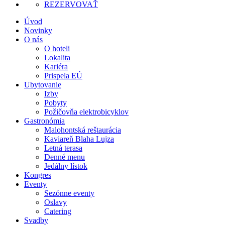
REZERVOVAŤ
Úvod
Novinky
O nás
O hoteli
Lokalita
Kariéra
Prispela EÚ
Ubytovanie
Izby
Pobyty
Požičovňa elektrobicyklov
Gastronómia
Malohontská reštaurácia
Kaviareň Blaha Lujza
Letná terasa
Denné menu
Jedálny lístok
Kongres
Eventy
Sezónne eventy
Oslavy
Catering
Svadby