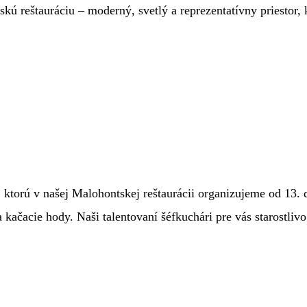
kú reštauráciu – moderný, svetlý a reprezentatívny priestor,
orú v našej Malohontskej reštaurácii organizujeme od 13. do
a kačacie hody. Naši talentovaní šéfkuchári pre vás starostli