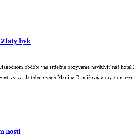
 Zlatý býk
dvianočnom období vás srdečne pozývame navštíviť náš hotel Z
vost vytvorila talentovaná Martina Bronišová, a my sme nesm
m hostí