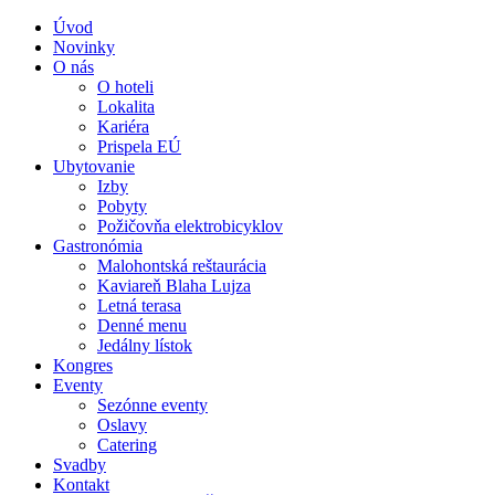
Úvod
Novinky
O nás
O hoteli
Lokalita
Kariéra
Prispela EÚ
Ubytovanie
Izby
Pobyty
Požičovňa elektrobicyklov
Gastronómia
Malohontská reštaurácia
Kaviareň Blaha Lujza
Letná terasa
Denné menu
Jedálny lístok
Kongres
Eventy
Sezónne eventy
Oslavy
Catering
Svadby
Kontakt