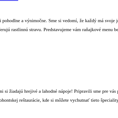
ili pohodlne a výnimočne. Sme si vedomí, že každý má svoje j
referujú rastlinnú stravu. Predstavujeme vám raňajkové menu b
i si žiadajú hrejivé a lahodné nápoje! Pripravili sme pre vás
ontskej reštaurácie, kde si môžete vychutnať tieto špeciali