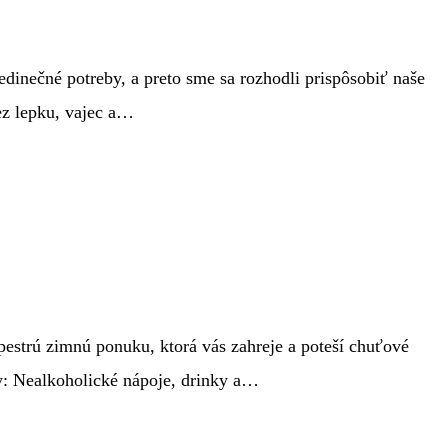
edinečné potreby, a preto sme sa rozhodli prispôsobiť naše
ez lepku, vajec a…
 pestrú zimnú ponuku, ktorá vás zahreje a poteší chuťové
ty: Nealkoholické nápoje, drinky a…