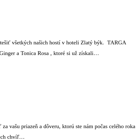
otešiť všetkých našich hostí v hoteli Zlatý býk. TARGA
er a Tonica Rosa , ktoré si už získali…
ť za vašu priazeň a dôveru, ktorú ste nám počas celého roka
tých chvíľ…