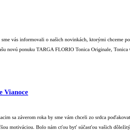
by sme vás informovali o našich novinkách, ktorými chceme p
 novú ponuku TARGA FLORIO Tonica Originale, Tonica Ging
e Vianoce
blížiacim sa záverom roka by sme vám chceli zo srdca poďakova
väčšou motiváciou. Bolo nám cťou byť súčasťou vašich dôleži