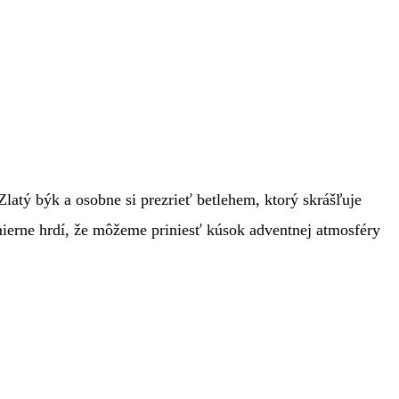
latý býk a osobne si prezrieť betlehem, ktorý skrášľuje
ierne hrdí, že môžeme priniesť kúsok adventnej atmosféry