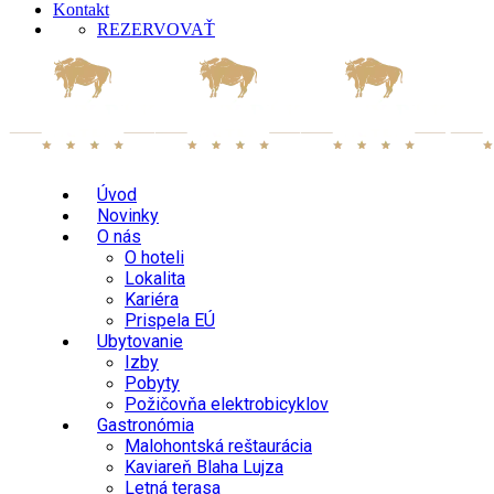
Kontakt
REZERVOVAŤ
Úvod
Novinky
O nás
O hoteli
Lokalita
Kariéra
Prispela EÚ
Ubytovanie
Izby
Pobyty
Požičovňa elektrobicyklov
Gastronómia
Malohontská reštaurácia
Kaviareň Blaha Lujza
Letná terasa