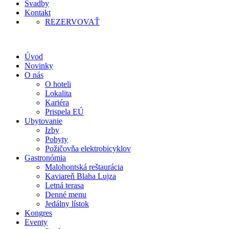
Svadby
Kontakt
REZERVOVAŤ
Úvod
Novinky
O nás
O hoteli
Lokalita
Kariéra
Prispela EÚ
Ubytovanie
Izby
Pobyty
Požičovňa elektrobicyklov
Gastronómia
Malohontská reštaurácia
Kaviareň Blaha Lujza
Letná terasa
Denné menu
Jedálny lístok
Kongres
Eventy