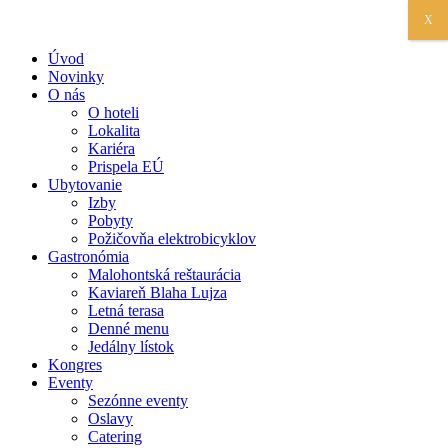
X
Úvod
Novinky
O nás
O hoteli
Lokalita
Kariéra
Prispela EÚ
Ubytovanie
Izby
Pobyty
Požičovňa elektrobicyklov
Gastronómia
Malohontská reštaurácia
Kaviareň Blaha Lujza
Letná terasa
Denné menu
Jedálny lístok
Kongres
Eventy
Sezónne eventy
Oslavy
Catering