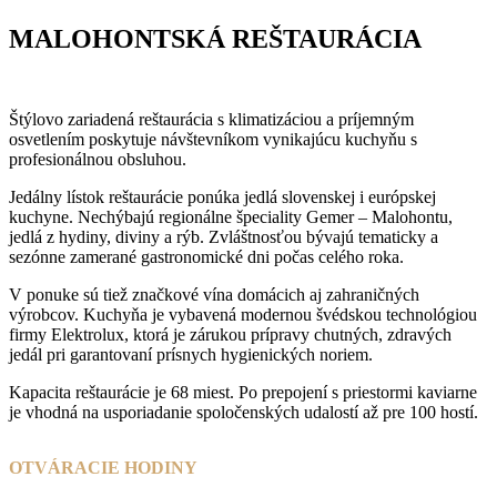
MALOHONTSKÁ REŠTAURÁCIA
Štýlovo zariadená reštaurácia s klimatizáciou a príjemným
osvetlením poskytuje návštevníkom vynikajúcu kuchyňu s
profesionálnou obsluhou.
Jedálny lístok reštaurácie ponúka jedlá slovenskej i európskej
kuchyne. Nechýbajú regionálne špeciality Gemer – Malohontu,
jedlá z hydiny, diviny a rýb. Zvláštnosťou bývajú tematicky a
sezónne zamerané gastronomické dni počas celého roka.
V ponuke sú tiež značkové vína domácich aj zahraničných
výrobcov. Kuchyňa je vybavená modernou švédskou technológiou
firmy Elektrolux, ktorá je zárukou prípravy chutných, zdravých
jedál pri garantovaní prísnych hygienických noriem.
Kapacita reštaurácie je 68 miest. Po prepojení s priestormi kaviarne
je vhodná na usporiadanie spoločenských udalostí až pre 100 hostí.
OTVÁRACIE HODINY