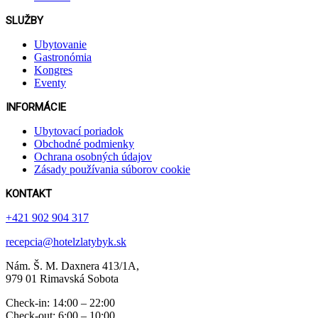
SLUŽBY
Ubytovanie
Gastronómia
Kongres
Eventy
INFORMÁCIE
Ubytovací poriadok
Obchodné podmienky
Ochrana osobných údajov
Zásady používania súborov cookie
KONTAKT
+421 902 904 317
recepcia@hotelzlatybyk.sk
Nám. Š. M. Daxnera 413 /1A,
979 01 Rimavská Sobota
Check-in: 14:00 – 22:00
Check-out: 6:00 – 10:00