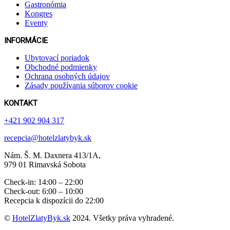
Gastronómia
Kongres
Eventy
INFORMÁCIE
Ubytovací poriadok
Obchodné podmienky
Ochrana osobných údajov
Zásady používania súborov cookie
KONTAKT
+421 902 904 317
recepcia@hotelzlatybyk.sk
Nám. Š. M. Daxnera 413 /1A,
979 01 Rimavská Sobota
Check-in: 14:00 – 22:00
Check-out: 6:00 – 10:00
Recepcia k dispozícii do 22:00
©
HotelZlatyByk.sk
2024. Všetky práva vyhradené.