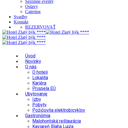
Sezónne eventy
Oslavy
Catering
Svadby
Kontakt
REZERVOVAŤ
Úvod
Novinky
O nás
O hoteli
Lokalita
Kariéra
Prispela EÚ
Ubytovanie
Izby
Pobyty
Požičovňa elektrobicyklov
Gastronómia
Malohontská reštaurácia
Kaviareň Blaha Lujza