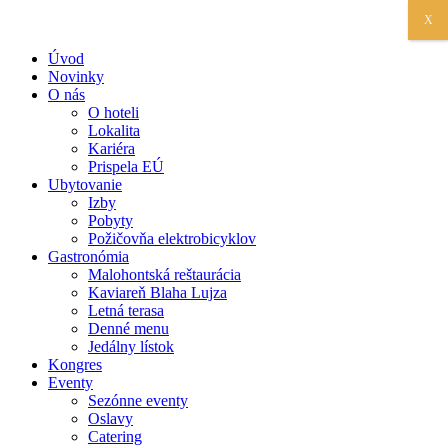
X
Úvod
Novinky
O nás
O hoteli
Lokalita
Kariéra
Prispela EÚ
Ubytovanie
Izby
Pobyty
Požičovňa elektrobicyklov
Gastronómia
Malohontská reštaurácia
Kaviareň Blaha Lujza
Letná terasa
Denné menu
Jedálny lístok
Kongres
Eventy
Sezónne eventy
Oslavy
Catering