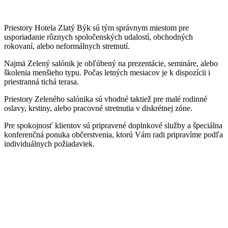
Priestory Hotela Zlatý Býk sú tým správnym miestom pre
usporiadanie rôznych spoločenských udalostí, obchodných
rokovaní, alebo neformálnych stretnutí.
Najmä Zelený salónik je obľúbený na prezentácie, semináre, alebo
školenia menšieho typu. Počas letných mesiacov je k dispozícii i
priestranná tichá terasa.
Priestory Zeleného salónika sú vhodné taktiež pre malé rodinné
oslavy, krstiny, alebo pracovné stretnutia v diskrétnej zóne.
Pre spokojnosť klientov sú pripravené doplnkové služby a špeciálna
konferenčná ponuka občerstvenia, ktorú Vám radi pripravíme podľa
individuálnych požiadaviek.