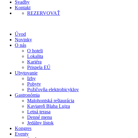
Svadby
Kontakt
REZERVOVAŤ
Úvod
Novinky
O nás
O hoteli
Lokalita
Kariéra
Prispela EÚ
Ubytovanie
Izby
Pobyty
Požičovňa elektrobicyklov
Gastronómia
Malohontská reštaurácia
Kaviareň Blaha Lujza
Letná terasa
Denné menu
Jedálny lístok
Kongres
Eventy