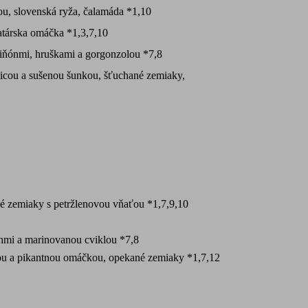
u, slovenská ryža, čalamáda *1,10
tatárska omáčka *1,3,7,10
piňónmi, hruškami a gorgonzolou *7,8
nicou a sušenou šunkou, šťuchané zemiaky,
né zemiaky s petržlenovou vňaťou *1,7,9,10
chmi a marinovanou cviklou *7,8
ou a pikantnou omáčkou, opekané zemiaky *1,7,12