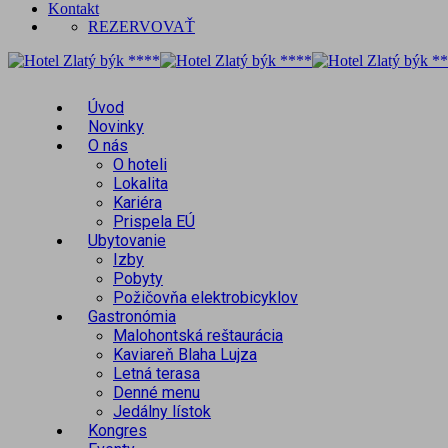
Kontakt
REZERVOVAŤ
Úvod
Novinky
O nás
O hoteli
Lokalita
Kariéra
Prispela EÚ
Ubytovanie
Izby
Pobyty
Požičovňa elektrobicyklov
Gastronómia
Malohontská reštaurácia
Kaviareň Blaha Lujza
Letná terasa
Denné menu
Jedálny lístok
Kongres