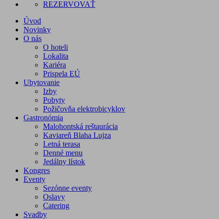
REZERVOVAŤ
Úvod
Novinky
O nás
O hoteli
Lokalita
Kariéra
Prispela EÚ
Ubytovanie
Izby
Pobyty
Požičovňa elektrobicyklov
Gastronómia
Malohontská reštaurácia
Kaviareň Blaha Lujza
Letná terasa
Denné menu
Jedálny lístok
Kongres
Eventy
Sezónne eventy
Oslavy
Catering
Svadby