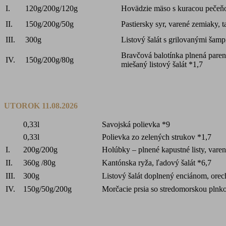
I.
120g/200g/120g
Hovädzie mäso s kuracou pečeňo
II.
150g/200g/50g
Pastiersky syr, varené zemiaky, 
III.
300g
Listový šalát s grilovanými šam
Bravčová balotínka plnená pare
IV.
150g/200g/80g
miešaný listový šalát *1,7
UTOROK 11.08.2026
0,33l
Savojská polievka *9
0,33l
Polievka zo zelených strukov *1,7
I.
200g/200g
Holúbky – plnené kapustné listy, vare
II.
360g /80g
Kantónska ryža, ľadový šalát *6,7
III.
300g
Listový šalát doplnený enciánom, ore
IV.
150g/50g/200g
Morčacie prsia so stredomorskou plnk