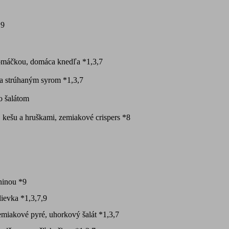
,9
omáčkou, domáca knedľa *1,3,7
a strúhaným syrom *1,3,7
o šalátom
, kešu a hruškami, zemiakové crispers *8
ninou *9
ievka *1,3,7,9
emiakové pyré, uhorkový šalát *1,3,7