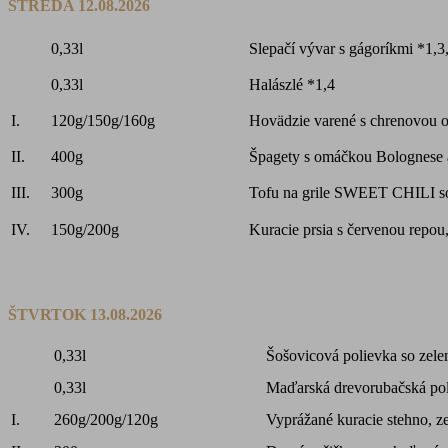
STREDA 12.08.2026
0,33l
Slepačí vývar s gágoríkmi *1,3
0,33l
Halászlé *1,4
I.
120g/150g/160g
Hovädzie varené s chrenovou 
II.
400g
Špagety s omáčkou Bolognese 
III.
300g
Tofu na grile SWEET CHILI s
IV.
150g/200g
Kuracie prsia s červenou repou
ŠTVRTOK 13.08.2026
0,33l
Šošovicová polievka so zele
0,33l
Maďarská drevorubačská pol
I.
260g/200g/120g
Vyprážané kuracie stehno, z