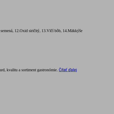
 semená, 12.Oxid siričitý, 13.Vlčí bôb, 14.Mäkkýše
Čítať ďalej
rd, kvalitu a sortiment gastronómie.