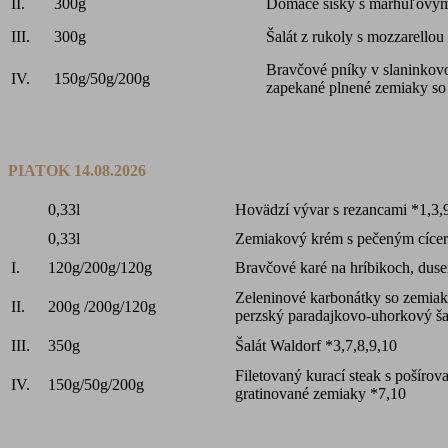
II.
300g
Domáce šišky s marhuľovým
III.
300g
Šalát z rukoly s mozzarellou
Bravčové pníky v slaninkov
IV.
150g/50g/200g
zapekané plnené zemiaky so 
PIATOK 14.08.2026
0,33l
Hovädzí vývar s rezancami *1,3,
0,33l
Zemiakový krém s pečeným cíce
I.
120g/200g/120g
Bravčové karé na hríbikoch, dusen
Zeleninové karbonátky so zemia
II.
200g /200g/120g
perzský paradajkovo-uhorkový ša
III.
350g
Šalát Waldorf *3,7,8,9,10
Filetovaný kurací steak s pošír
IV.
150g/50g/200g
gratinované zemiaky *7,10