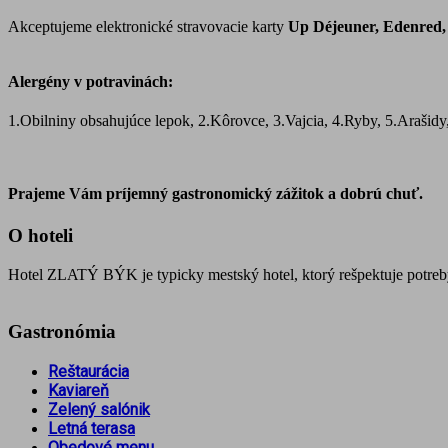
Akceptujeme elektronické stravovacie karty
Up Déjeuner, Edenred
Alergény v potravinách
:
1.Obilniny obsahujúce lepok, 2.Kôrovce, 3.Vajcia, 4.Ryby, 5.Arašidy
Prajeme Vám príjemný gastronomický zážitok a dobrú chuť.
O hoteli
Hotel ZLATÝ BÝK je typicky mestský hotel, ktorý rešpektuje potreby 
Gastronómia
Reštaurácia
Kaviareň
Zelený salónik
Letná terasa
Obedové menu