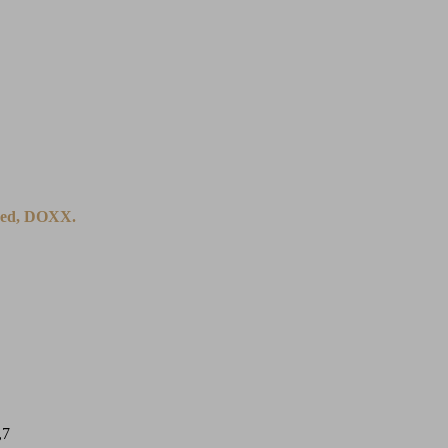
nred, DOXX.
,7