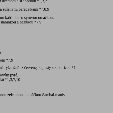
 džemom a šľahačkou *1,3,7
 a sušenými paradajkami *7,8,9
om kabátiku so syrovou omáčkou,
slaninkou a pažítkou *7,9
9
rom *7,9
á ryža, šalát z červenej kapusty s kukuricou *1
kovým pyré,
lát *1,3,7,10
ovanou zeleninou a omáčkou Sambal-manis,