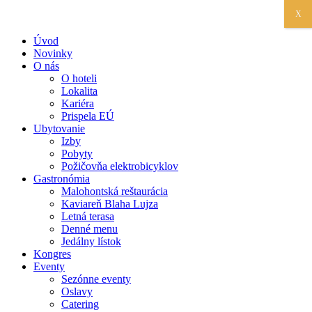
X
Úvod
Novinky
O nás
O hoteli
Lokalita
Kariéra
Prispela EÚ
Ubytovanie
Izby
Pobyty
Požičovňa elektrobicyklov
Gastronómia
Malohontská reštaurácia
Kaviareň Blaha Lujza
Letná terasa
Denné menu
Jedálny lístok
Kongres
Eventy
Sezónne eventy
Oslavy
Catering