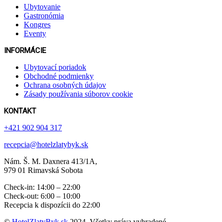
Ubytovanie
Gastronómia
Kongres
Eventy
INFORMÁCIE
Ubytovací poriadok
Obchodné podmienky
Ochrana osobných údajov
Zásady používania súborov cookie
KONTAKT
+421 902 904 317
recepcia@hotelzlatybyk.sk
Nám. Š. M. Daxnera 413 /1A,
979 01 Rimavská Sobota
Check-in: 14:00 – 22:00
Check-out: 6:00 – 10:00
Recepcia k dispozícii do 22:00
©
HotelZlatyByk.sk
2024. Všetky práva vyhradené.