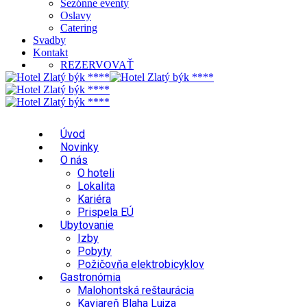
Sezónne eventy
Oslavy
Catering
Svadby
Kontakt
REZERVOVAŤ
Úvod
Novinky
O nás
O hoteli
Lokalita
Kariéra
Prispela EÚ
Ubytovanie
Izby
Pobyty
Požičovňa elektrobicyklov
Gastronómia
Malohontská reštaurácia
Kaviareň Blaha Lujza