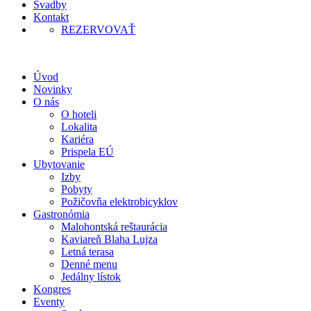
Svadby
Kontakt
REZERVOVAŤ
Úvod
Novinky
O nás
O hoteli
Lokalita
Kariéra
Prispela EÚ
Ubytovanie
Izby
Pobyty
Požičovňa elektrobicyklov
Gastronómia
Malohontská reštaurácia
Kaviareň Blaha Lujza
Letná terasa
Denné menu
Jedálny lístok
Kongres
Eventy