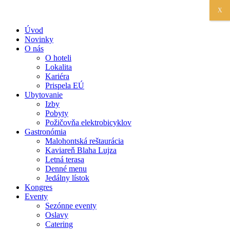
X
Úvod
Novinky
O nás
O hoteli
Lokalita
Kariéra
Prispela EÚ
Ubytovanie
Izby
Pobyty
Požičovňa elektrobicyklov
Gastronómia
Malohontská reštaurácia
Kaviareň Blaha Lujza
Letná terasa
Denné menu
Jedálny lístok
Kongres
Eventy
Sezónne eventy
Oslavy
Catering