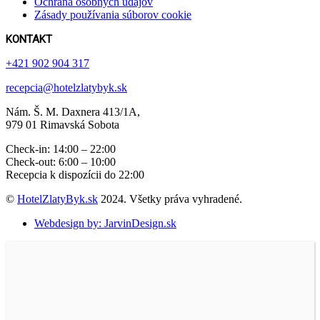
Ochrana osobných údajov
Zásady používania súborov cookie
KONTAKT
+421 902 904 317
recepcia@hotelzlatybyk.sk
Nám. Š. M. Daxnera 413 /1A,
979 01 Rimavská Sobota
Check-in: 14:00 – 22:00
Check-out: 6:00 – 10:00
Recepcia k dispozícii do 22:00
©
HotelZlatyByk.sk
2024. Všetky práva vyhradené.
Webdesign by: JarvinDesign.sk