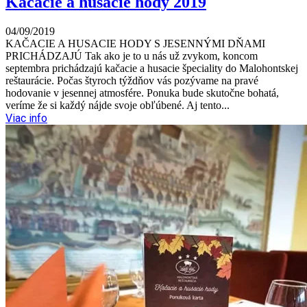
Kačacie a husacie hody 2019
04/09/2019
KAČACIE A HUSACIE HODY S JESENNÝMI DŇAMI
PRICHÁDZAJÚ Tak ako je to u nás už zvykom, koncom
septembra prichádzajú kačacie a husacie špeciality do Malohontskej
reštaurácie. Počas štyroch týždňov vás pozývame na pravé
hodovanie v jesennej atmosfére. Ponuka bude skutočne bohatá,
veríme že si každý nájde svoje obľúbené. Aj tento...
Viac info