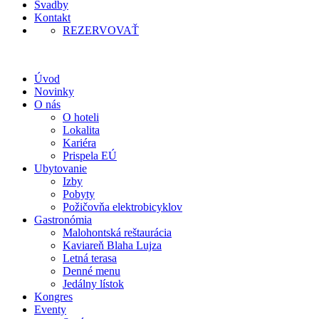
Svadby
Kontakt
REZERVOVAŤ
Úvod
Novinky
O nás
O hoteli
Lokalita
Kariéra
Prispela EÚ
Ubytovanie
Izby
Pobyty
Požičovňa elektrobicyklov
Gastronómia
Malohontská reštaurácia
Kaviareň Blaha Lujza
Letná terasa
Denné menu
Jedálny lístok
Kongres
Eventy