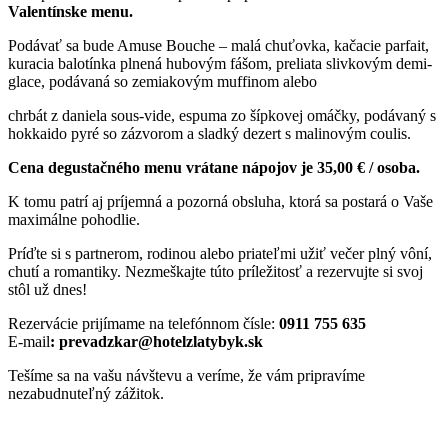
Valentínske menu.
Podávať sa bude Amuse Bouche – malá chuťovka, kačacie parfait,
kuracia balotínka plnená hubovým fášom, preliata slivkovým demi-
glace, podávaná so zemiakovým muffinom alebo
chrbát z daniela sous-vide, espuma zo šípkovej omáčky, podávaný s
hokkaido pyré so zázvorom a sladký dezert s malinovým coulis.
Cena degustačného menu vrátane nápojov je 35,00 € / osoba.
K tomu patrí aj príjemná a pozorná obsluha, ktorá sa postará o Vaše
maximálne pohodlie.
Príďte si s partnerom, rodinou alebo priateľmi užiť večer plný vôní,
chutí a romantiky. Nezmeškajte túto príležitosť a rezervujte si svoj
stôl už dnes!
Rezervácie prijímame na telefónnom čísle:
0911 755 635
E-mail
: prevadzkar@hotelzlatybyk.sk
Tešíme sa na vašu návštevu a veríme, že vám pripravíme
nezabudnuteľný zážitok.