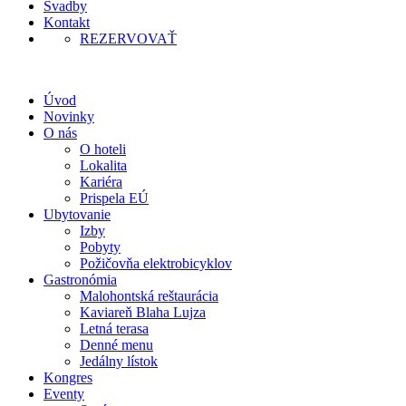
Svadby
Kontakt
REZERVOVAŤ
Úvod
Novinky
O nás
O hoteli
Lokalita
Kariéra
Prispela EÚ
Ubytovanie
Izby
Pobyty
Požičovňa elektrobicyklov
Gastronómia
Malohontská reštaurácia
Kaviareň Blaha Lujza
Letná terasa
Denné menu
Jedálny lístok
Kongres
Eventy