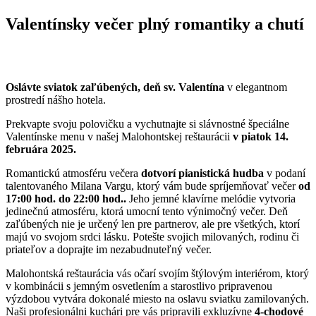
Valentínsky večer plný romantiky a chutí
Oslávte sviatok zaľúbených, deň sv. Valentína
v elegantnom
prostredí nášho hotela.
Prekvapte svoju polovičku a vychutnajte si slávnostné špeciálne
Valentínske menu v našej Malohontskej reštaurácii
v piatok 14.
februára 2025.
Romantickú atmosféru večera
dotvorí pianistická hudba
v podaní
talentovaného Milana Vargu, ktorý vám bude spríjemňovať večer
od
17:00 hod. do 22:00 hod..
Jeho jemné klavírne melódie vytvoria
jedinečnú atmosféru, ktorá umocní tento výnimočný večer. Deň
zaľúbených nie je určený len pre partnerov, ale pre všetkých, ktorí
majú vo svojom srdci lásku. Potešte svojich milovaných, rodinu či
priateľov a doprajte im nezabudnuteľný večer.
Malohontská reštaurácia vás očarí svojím štýlovým interiérom, ktorý
v kombinácii s jemným osvetlením a starostlivo pripravenou
výzdobou vytvára dokonalé miesto na oslavu sviatku zamilovaných.
Naši profesionálni kuchári pre vás pripravili exkluzívne
4-chodové