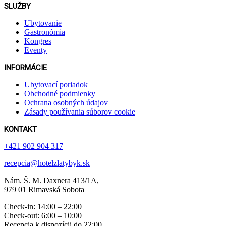
SLUŽBY
Ubytovanie
Gastronómia
Kongres
Eventy
INFORMÁCIE
Ubytovací poriadok
Obchodné podmienky
Ochrana osobných údajov
Zásady používania súborov cookie
KONTAKT
+421 902 904 317
recepcia@hotelzlatybyk.sk
Nám. Š. M. Daxnera 413 /1A,
979 01 Rimavská Sobota
Check-in: 14:00 – 22:00
Check-out: 6:00 – 10:00
Recepcia k dispozícii do 22:00