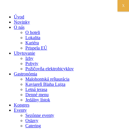
X
Úvod
Novinky
O nás
O hoteli
Lokalita
Kariéra
Prispela EÚ
Ubytovanie
Izby
Pobyty
Požičovňa elektrobicyklov
Gastronómia
Malohontská reštaurácia
Kaviareň Blaha Lujza
Letná terasa
Denné menu
Jedálny lístok
Kongres
Eventy
Sezónne eventy
Oslavy
Catering