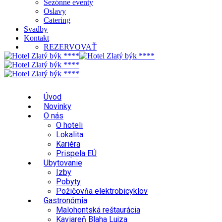
Sezónne eventy
Oslavy
Catering
Svadby
Kontakt
REZERVOVAŤ
Úvod
Novinky
O nás
O hoteli
Lokalita
Kariéra
Prispela EÚ
Ubytovanie
Izby
Pobyty
Požičovňa elektrobicyklov
Gastronómia
Malohontská reštaurácia
Kaviareň Blaha Lujza