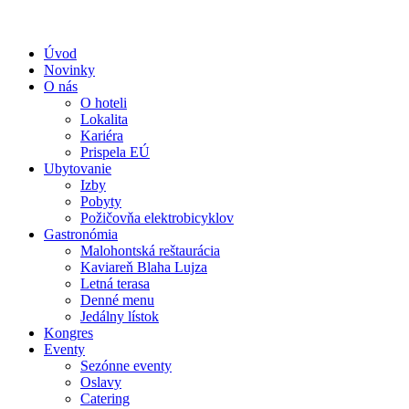
Úvod
Novinky
O nás
O hoteli
Lokalita
Kariéra
Prispela EÚ
Ubytovanie
Izby
Pobyty
Požičovňa elektrobicyklov
Gastronómia
Malohontská reštaurácia
Kaviareň Blaha Lujza
Letná terasa
Denné menu
Jedálny lístok
Kongres
Eventy
Sezónne eventy
Oslavy
Catering