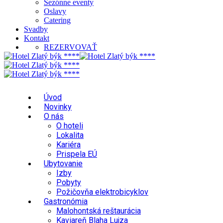
Sezónne eventy
Oslavy
Catering
Svadby
Kontakt
REZERVOVAŤ
Úvod
Novinky
O nás
O hoteli
Lokalita
Kariéra
Prispela EÚ
Ubytovanie
Izby
Pobyty
Požičovňa elektrobicyklov
Gastronómia
Malohontská reštaurácia
Kaviareň Blaha Lujza