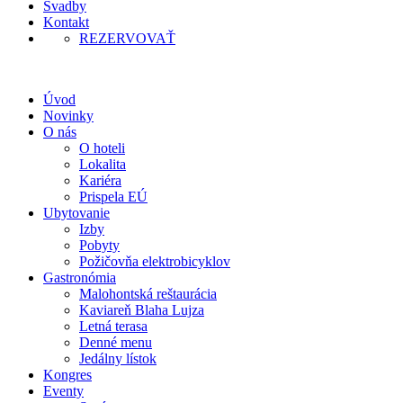
Svadby
Kontakt
REZERVOVAŤ
Úvod
Novinky
O nás
O hoteli
Lokalita
Kariéra
Prispela EÚ
Ubytovanie
Izby
Pobyty
Požičovňa elektrobicyklov
Gastronómia
Malohontská reštaurácia
Kaviareň Blaha Lujza
Letná terasa
Denné menu
Jedálny lístok
Kongres
Eventy