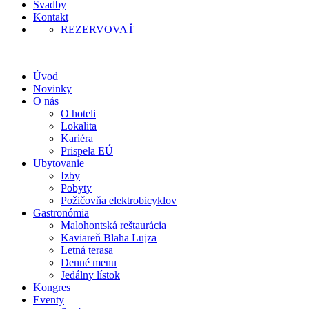
Svadby
Kontakt
REZERVOVAŤ
Úvod
Novinky
O nás
O hoteli
Lokalita
Kariéra
Prispela EÚ
Ubytovanie
Izby
Pobyty
Požičovňa elektrobicyklov
Gastronómia
Malohontská reštaurácia
Kaviareň Blaha Lujza
Letná terasa
Denné menu
Jedálny lístok
Kongres
Eventy