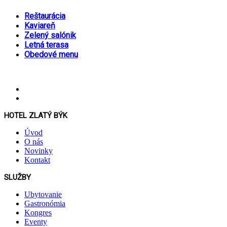
Reštaurácia
Kaviareň
Zelený salónik
Letná terasa
Obedové menu
HOTEL ZLATÝ BÝK
Úvod
O nás
Novinky
Kontakt
SLUŽBY
Ubytovanie
Gastronómia
Kongres
Eventy