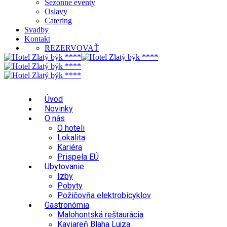
Sezónne eventy
Oslavy
Catering
Svadby
Kontakt
REZERVOVAŤ
Úvod
Novinky
O nás
O hoteli
Lokalita
Kariéra
Prispela EÚ
Ubytovanie
Izby
Pobyty
Požičovňa elektrobicyklov
Gastronómia
Malohontská reštaurácia
Kaviareň Blaha Lujza