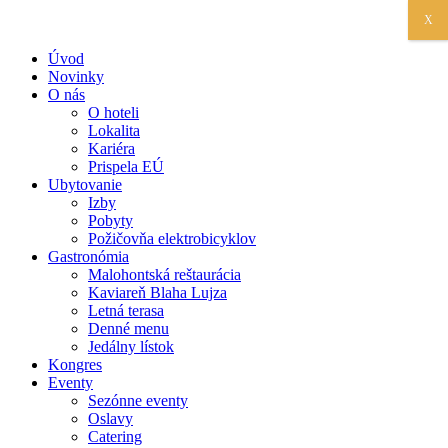
X
Úvod
Novinky
O nás
O hoteli
Lokalita
Kariéra
Prispela EÚ
Ubytovanie
Izby
Pobyty
Požičovňa elektrobicyklov
Gastronómia
Malohontská reštaurácia
Kaviareň Blaha Lujza
Letná terasa
Denné menu
Jedálny lístok
Kongres
Eventy
Sezónne eventy
Oslavy
Catering