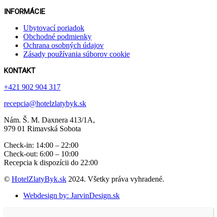
INFORMÁCIE
Ubytovací poriadok
Obchodné podmienky
Ochrana osobných údajov
Zásady používania súborov cookie
KONTAKT
+421 902 904 317
recepcia@hotelzlatybyk.sk
Nám. Š. M. Daxnera 413 /1A,
979 01 Rimavská Sobota
Check-in: 14:00 – 22:00
Check-out: 6:00 – 10:00
Recepcia k dispozícii do 22:00
©
HotelZlatyByk.sk
2024. Všetky práva vyhradené.
Webdesign by: JarvinDesign.sk