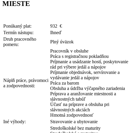
MIESTE
Ponúkaný plat:
932 €
Termín nástupu:
Ihneď
Druh pracovného
Plný úväzok
pomeru:
Pracovník v obsluhe
Práca s registračnou pokladňou
Príjmanie a usádzanie hostí, poskytovanie
rád pri výbere jedál a nápojov
Príjmanie objednávok, servírovanie a
vydávanie jedál a nápojov
Náplň práce, právomoci
Práca za barom
a zodpovednosti:
Obsluha a údržba výčapného zariadenia
Príprava a aranžovanie miestnosti a
slávnostných tabúľ
Účasť na príprave a obsluha pri
slávnostných akciách
Hmotná zodpovednosť
Iné výhody:
Stravovanie a ubytovanie
Stredoškolské bez maturity