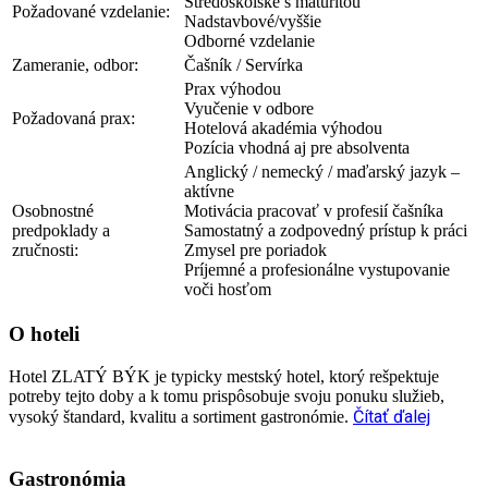
Stredoškolské s maturitou
Požadované vzdelanie:
Nadstavbové/vyššie
Odborné vzdelanie
Zameranie, odbor:
Čašník / Servírka
Prax výhodou
Vyučenie v odbore
Požadovaná prax:
Hotelová akadémia výhodou
Pozícia vhodná aj pre absolventa
Anglický / nemecký / maďarský jazyk –
aktívne
Osobnostné
Motivácia pracovať v profesií čašníka
predpoklady a
Samostatný a zodpovedný prístup k práci
zručnosti:
Zmysel pre poriadok
Príjemné a profesionálne vystupovanie
voči hosťom
O hoteli
Hotel ZLATÝ BÝK je typicky mestský hotel, ktorý rešpektuje
potreby tejto doby a k tomu prispôsobuje svoju ponuku služieb,
Čítať ďalej
vysoký štandard, kvalitu a sortiment gastronómie.
Gastronómia