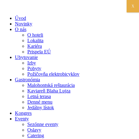
X
Úvod
Novinky
O nás
O hoteli
Lokalita
Kariéra
Prispela EÚ
Ubytovanie
Izby
Pobyty
Požičovňa elektrobicyklov
Gastronómia
Malohontská reštaurácia
Kaviareň Blaha Lujza
Letná terasa
Denné menu
Jedálny lístok
Kongres
Eventy
Sezónne eventy
Oslavy
Catering