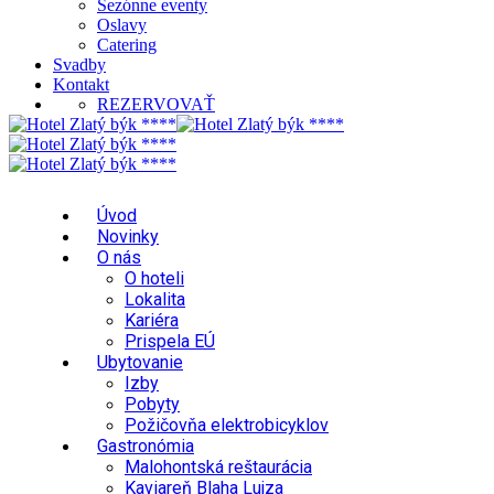
Sezónne eventy
Oslavy
Catering
Svadby
Kontakt
REZERVOVAŤ
Úvod
Novinky
O nás
O hoteli
Lokalita
Kariéra
Prispela EÚ
Ubytovanie
Izby
Pobyty
Požičovňa elektrobicyklov
Gastronómia
Malohontská reštaurácia
Kaviareň Blaha Lujza