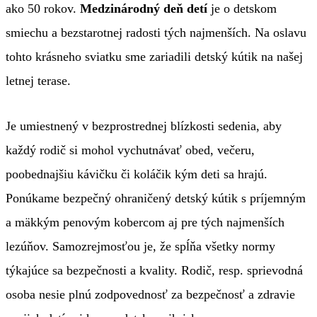
ako 50 rokov.
Medzinárodný deň detí
je o detskom
smiechu a bezstarotnej radosti tých najmenších.
Na oslavu
tohto krásneho sviatku sme zariadili detský kútik na našej
letnej terase.
Je umiestnený v bezprostrednej blízkosti sedenia, aby
každý rodič si mohol vychutnávať obed, večeru,
poobednajšiu kávičku či koláčik kým deti sa hrajú.
Ponúkame bezpečný ohraničený detský kútik s príjemným
a mäkkým penovým kobercom aj pre tých najmenších
lezúňov. Samozrejmosťou je, že spĺňa všetky normy
týkajúce sa bezpečnosti a kvality.
Rodič, resp. sprievodná
osoba nesie plnú zodpovednosť za bezpečnosť a zdravie