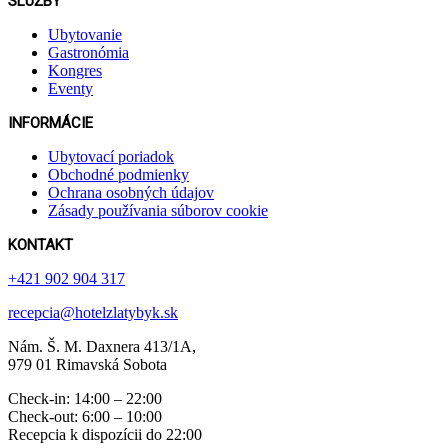
SLUŽBY
Ubytovanie
Gastronómia
Kongres
Eventy
INFORMÁCIE
Ubytovací poriadok
Obchodné podmienky
Ochrana osobných údajov
Zásady používania súborov cookie
KONTAKT
+421 902 904 317
recepcia@hotelzlatybyk.sk
Nám. Š. M. Daxnera 413 /1A,
979 01 Rimavská Sobota
Check-in: 14:00 – 22:00
Check-out: 6:00 – 10:00
Recepcia k dispozícii do 22:00