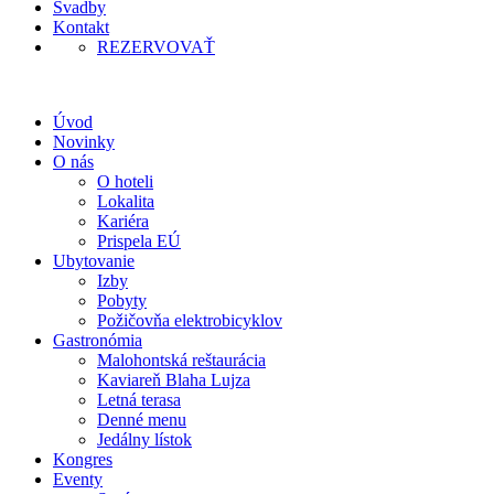
Svadby
Kontakt
REZERVOVAŤ
Úvod
Novinky
O nás
O hoteli
Lokalita
Kariéra
Prispela EÚ
Ubytovanie
Izby
Pobyty
Požičovňa elektrobicyklov
Gastronómia
Malohontská reštaurácia
Kaviareň Blaha Lujza
Letná terasa
Denné menu
Jedálny lístok
Kongres
Eventy