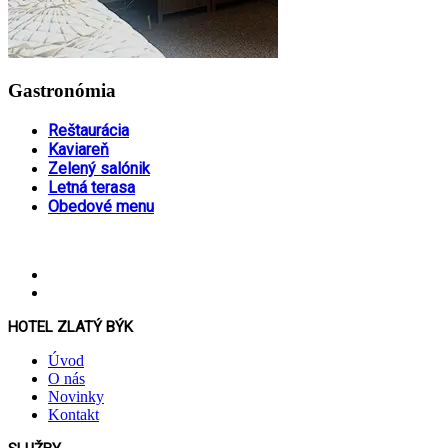
Gastronómia
Reštaurácia
Kaviareň
Zelený salónik
Letná terasa
Obedové menu
HOTEL ZLATÝ BÝK
Úvod
O nás
Novinky
Kontakt