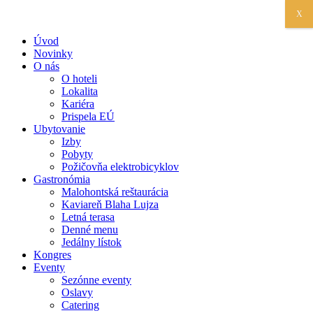
X
Úvod
Novinky
O nás
O hoteli
Lokalita
Kariéra
Prispela EÚ
Ubytovanie
Izby
Pobyty
Požičovňa elektrobicyklov
Gastronómia
Malohontská reštaurácia
Kaviareň Blaha Lujza
Letná terasa
Denné menu
Jedálny lístok
Kongres
Eventy
Sezónne eventy
Oslavy
Catering