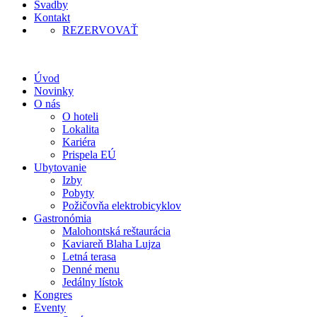
Svadby
Kontakt
REZERVOVAŤ
Úvod
Novinky
O nás
O hoteli
Lokalita
Kariéra
Prispela EÚ
Ubytovanie
Izby
Pobyty
Požičovňa elektrobicyklov
Gastronómia
Malohontská reštaurácia
Kaviareň Blaha Lujza
Letná terasa
Denné menu
Jedálny lístok
Kongres
Eventy