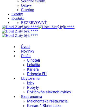
Sezónne eventy
Oslavy
Catering
Svadby
Kontakt
REZERVOVAŤ
Úvod
Novinky
O nás
O hoteli
Lokalita
Kariéra
Prispela EÚ
Ubytovanie
Izby
Pobyty
Požičovňa elektrobicyklov
Gastronómia
Malohontská reštaurácia
Kaviareň Blaha Lujza