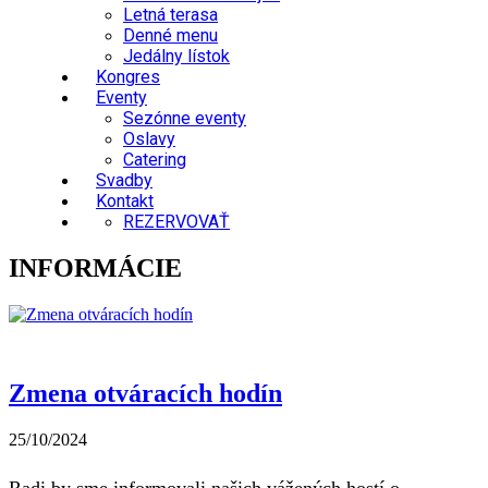
Letná terasa
Denné menu
Jedálny lístok
Kongres
Eventy
Sezónne eventy
Oslavy
Catering
Svadby
Kontakt
REZERVOVAŤ
INFORMÁCIE
Zmena otváracích hodín
25/10/2024
Radi by sme informovali našich vážených hostí o